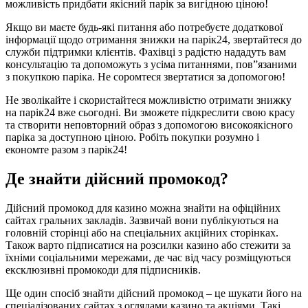
можливість придбати якісний парік за вигідною ціною!
Якщо ви маєте будь-які питання або потребуєте додаткової
інформації щодо отримання знижки на парік24, звертайтеся до
служби підтримки клієнтів. Фахівці з радістю нададуть вам
консультацію та допоможуть з усіма питаннями, пов”язаними
з покупкою паріка. Не соромтеся звертатися за допомогою!
Не зволікайте і скористайтеся можливістю отримати знижку
на парік24 вже сьогодні. Ви зможете підкреслити свою красу
та створити неповторний образ з допомогою високоякісного
паріка за доступною ціною. Робіть покупки розумно і
економте разом з парік24!
Де знайти дійсний промокод?
Дійсний промокод для казино можна знайти на офіційних
сайтах гральних закладів. Зазвичай вони публікуються на
головній сторінці або на спеціальних акційних сторінках.
Також варто підписатися на розсилки казино або стежити за
їхніми соціальними мережами, де час від часу розміщуються
ексклюзивні промокоди для підписників.
Ще один спосіб знайти дійсний промокод – це шукати його на
спеціалізованих сайтах з оглядами казино та акціями. Такі