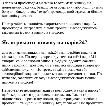
З парік24 промокодом ви зможете отримати знижку на
поповнення рахунку, безкоштовні обертання або інші приємні
бонуси. Використовуйте цей промокод, щоб отримати більше
виграшів у казино.
Не втрачайте можливість скористатися знижкою з парік24
промокодом. Вигравайте більше грошей і насолоджуйтесь
азартними іграми в казино з вигодою.
Як отримати знижку на парік24?
Для отримання знижки на парік24 вам потрібно виконати
кілька кроків. По-перше, зареєструйтеся на сайті парік24 і
створіть свій обліковий запис. По-друге, додайте бажаний
парік у кошик і перевірте, чи є у вас всі необхідні товари для
здійснення покупки. По-третє, введіть промокод або
активаційний код, який надається для отримання знижки. По-
четверте, завершіть оплату і насолоджуйтеся своїм новим
паріком з вигодою!
Не забувайте перевіряти акції та розпродажі на сайті парік24,
щоб скористатися додатковими знижками. Також слід
підписатися на розсилку новин, щоб отримувати спеціальні
пропозиції та купони на знижку. Будьте уважні і не пропустіть