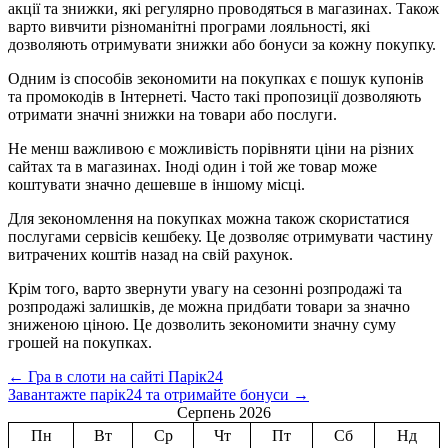
акції та знижки, які регулярно проводяться в магазинах. Також
варто вивчити різноманітні програми лояльності, які
дозволяють отримувати знижки або бонуси за кожну покупку.
Одним із способів зекономити на покупках є пошук купонів
та промокодів в Інтернеті. Часто такі пропозиції дозволяють
отримати значні знижки на товари або послуги.
Не менш важливою є можливість порівняти ціни на різних
сайтах та в магазинах. Іноді один і той же товар може
коштувати значно дешевше в іншому місці.
Для зекономлення на покупках можна також скористатися
послугами сервісів кешбеку. Це дозволяє отримувати частину
витрачених коштів назад на свій рахунок.
Крім того, варто звернути увагу на сезонні розпродажі та
розпродажі залишків, де можна придбати товари за значно
зниженою ціною. Це дозволить зекономити значну суму
грошей на покупках.
Навігація
←
Гра в слоти на сайті Парік24
Завантажте парік24 та отримайте бонуси
→
по
Серпень 2026
запису
Пн
Вт
Ср
Чт
Пт
Сб
Нд