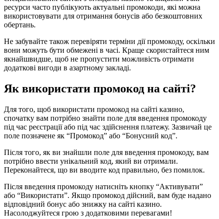
ресурси часто публікують актуальні промокоди, які можна
використовувати для отримання бонусів або безкоштовних
обертань.
Не забувайте також перевіряти терміни дії промокоду, оскільки
вони можуть бути обмежені в часі. Краще скористайтеся ним
якнайшвидше, щоб не пропустити можливість отримати
додаткові вигоди в азартному закладі.
Як використати промокод на сайті?
Для того, щоб використати промокод на сайті казино,
спочатку вам потрібно знайти поле для введення промокоду
під час реєстрації або під час здійснення платежу. Зазвичай це
поле позначене як “Промокод” або “Бонусний код”.
Після того, як ви знайшли поле для введення промокоду, вам
потрібно ввести унікальний код, який ви отримали.
Переконайтеся, що ви вводите код правильно, без помилок.
Після введення промокоду натисніть кнопку “Активувати”
або “Використати”. Якщо промокод дійсний, вам буде надано
відповідний бонус або знижку на сайті казино.
Насолоджуйтеся грою з додатковими перевагами!