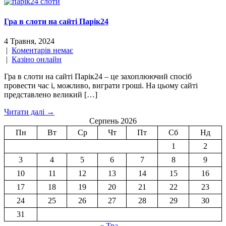
Гра в слоти на сайті Парік24
4 Травня, 2024
|
Коментарів немає
|
Казіно онлайн
Гра в слоти на сайті Парік24 – це захоплюючий спосіб
провести час і, можливо, виграти гроші. На цьому сайті
представлено великий […]
Читати далі →
Серпень 2026
Пн
Вт
Ср
Чт
Пт
Сб
Нд
1
2
3
4
5
6
7
8
9
10
11
12
13
14
15
16
17
18
19
20
21
22
23
24
25
26
27
28
29
30
31
« Тра